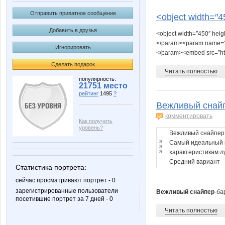
aksik
aum
Отправить приватное сообщение
<object width=″4
Добавить в друзья
<object width=″450″ heig
</param><param name=″a
Игнорировать
ОСТАПчик
Роб
</param><embed src=″http
Сделать подарок
Читать полностью
популярность:
21751 место
рейтинг
1495
?
Вежливый снайп
комментировать
Как получить
уровень?
Вежливый снайпер 
Самый идеальный ва
характеристикам л
Средний вариант - M
Статистика портрета:
сейчас просматривают портрет - 0
зарегистрированные пользователи
Вежливый снайпер
-ба
посетившие портрет за 7 дней - 0
Читать полностью