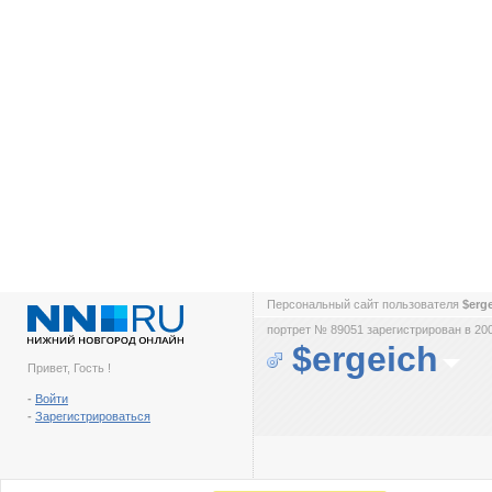
Персональный сайт пользователя
$erg
портрет № 89051 зарегистрирован в 200
$ergeich
Привет, Гость !
-
Войти
-
Зарегистрироваться